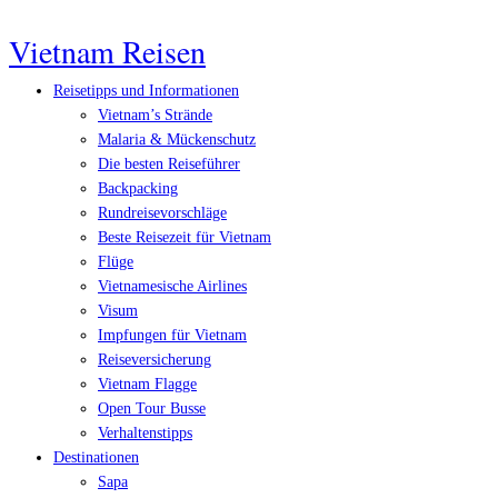
Vietnam Reisen
Reisetipps und Informationen
Vietnam’s Strände
Malaria & Mückenschutz
Die besten Reiseführer
Backpacking
Rundreisevorschläge
Beste Reisezeit für Vietnam
Flüge
Vietnamesische Airlines
Visum
Impfungen für Vietnam
Reiseversicherung
Vietnam Flagge
Open Tour Busse
Verhaltenstipps
Destinationen
Sapa