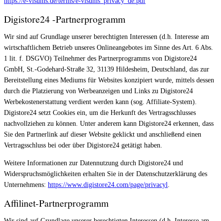
https://e-visums.de/terms/e-visums_privacy_de.pdf
Digistore24 -Partnerprogramm
Wir sind auf Grundlage unserer berechtigten Interessen (d.h. Interesse am
wirtschaftlichem Betrieb unseres Onlineangebotes im Sinne des Art. 6 Abs.
1 lit. f. DSGVO) Teilnehmer des Partnerprogramms von Digistore24
GmbH, St.-Godehard-Straße 32, 31139 Hildesheim, Deutschland, das zur
Bereitstellung eines Mediums für Websites konzipiert wurde, mittels dessen
durch die Platzierung von Werbeanzeigen und Links zu Digistore24
Werbekostenerstattung verdient werden kann (sog. Affiliate-System).
Digistore24 setzt Cookies ein, um die Herkunft des Vertragsschlusses
nachvollziehen zu können. Unter anderem kann Digistore24 erkennen, dass
Sie den Partnerlink auf dieser Website geklickt und anschließend einen
Vertragsschluss bei oder über Digistore24 getätigt haben.
Weitere Informationen zur Datennutzung durch Digistore24 und
Widerspruchsmöglichkeiten erhalten Sie in der Datenschutzerklärung des
Unternehmens:
https://www.digistore24.com/page/privacyl
.
Affilinet-Partnerprogramm
Wir sind auf Grundlage unserer berechtigten Interessen (d.h. Interesse am