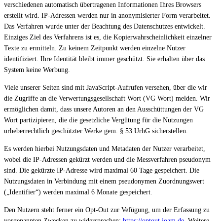
verschiedenen automatisch übertragenen Informationen Ihres Browsers
erstellt wird. IP-Adressen werden nur in anonymisierter Form verarbeitet.
Das Verfahren wurde unter der Beachtung des Datenschutzes entwickelt.
Einziges Ziel des Verfahrens ist es, die Kopierwahrscheinlichkeit einzelner
Texte zu ermitteln. Zu keinem Zeitpunkt werden einzelne Nutzer
identifiziert. Ihre Identität bleibt immer geschützt. Sie erhalten über das
System keine Werbung.
Viele unserer Seiten sind mit JavaScript-Aufrufen versehen, über die wir
die Zugriffe an die Verwertungsgesellschaft Wort (VG Wort) melden. Wir
ermöglichen damit, dass unsere Autoren an den Ausschüttungen der VG
Wort partizipieren, die die gesetzliche Vergütung für die Nutzungen
urheberrechtlich geschützter Werke gem. § 53 UrhG sicherstellen.
Es werden hierbei Nutzungsdaten und Metadaten der Nutzer verarbeitet,
wobei die IP-Adressen gekürzt werden und die Messverfahren pseudonym
sind. Die gekürzte IP-Adresse wird maximal 60 Tage gespeichert. Die
Nutzungsdaten in Verbindung mit einem pseudonymen Zuordnungswert
(„Identifier“) werden maximal 6 Monate gespeichert.
Den Nutzern steht ferner ein Opt-Out zur Vefügung, um der Erfassung zu
vorgenannten Zwecken zu widersprechen:
https://optout.ioam.de
. Weitere