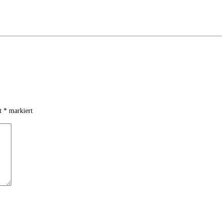
it
*
markiert