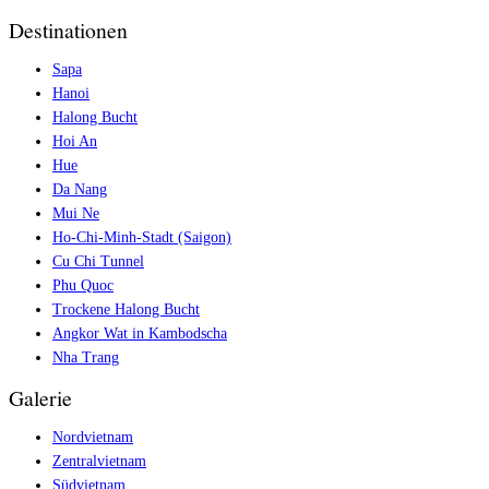
Destinationen
Sapa
Hanoi
Halong Bucht
Hoi An
Hue
Da Nang
Mui Ne
Ho-Chi-Minh-Stadt (Saigon)
Cu Chi Tunnel
Phu Quoc
Trockene Halong Bucht
Angkor Wat in Kambodscha
Nha Trang
Galerie
Nordvietnam
Zentralvietnam
Südvietnam