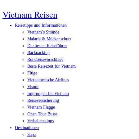
Vietnam Reisen
Reisetipps und Informationen
Vietnam’s Strände
Malaria & Mückenschutz
Die besten Reiseführer
Backpacking
Rundreisevorschläge
Beste Reisezeit für Vietnam
Flüge
Vietnamesische Airlines
Visum
Impfungen für Vietnam
Reiseversicherung
Vietnam Flagge
Open Tour Busse
Verhaltenstipps
Destinationen
Sapa