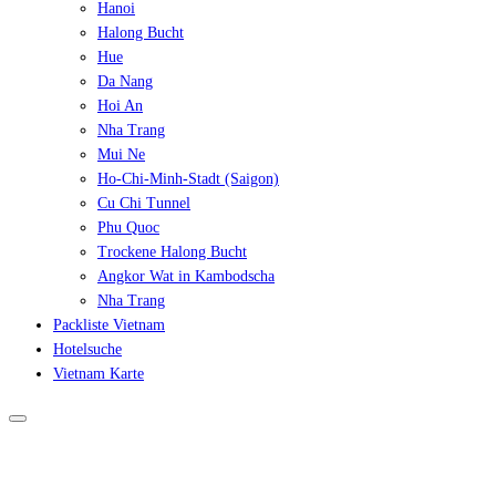
Hanoi
Halong Bucht
Hue
Da Nang
Hoi An
Nha Trang
Mui Ne
Ho-Chi-Minh-Stadt (Saigon)
Cu Chi Tunnel
Phu Quoc
Trockene Halong Bucht
Angkor Wat in Kambodscha
Nha Trang
Packliste Vietnam
Hotelsuche
Vietnam Karte