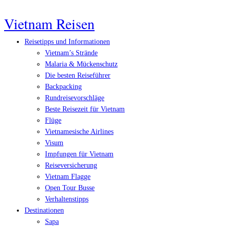
Vietnam Reisen
Reisetipps und Informationen
Vietnam’s Strände
Malaria & Mückenschutz
Die besten Reiseführer
Backpacking
Rundreisevorschläge
Beste Reisezeit für Vietnam
Flüge
Vietnamesische Airlines
Visum
Impfungen für Vietnam
Reiseversicherung
Vietnam Flagge
Open Tour Busse
Verhaltenstipps
Destinationen
Sapa