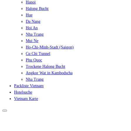
Hanoi
Halong Bucht
Hue
Da Nang
Hoi An
Nha Trang
Mui Ne
Ho-Chi-Minh-Stadt (Saigon)
Cu Chi Tunnel
Phu Quoc
Trockene Halong Bucht
Angkor Wat in Kambodscha
Nha Trang
Packliste Vietnam
Hotelsuche
Vietnam Karte