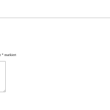
it
*
markiert