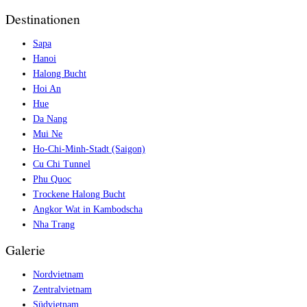
Destinationen
Sapa
Hanoi
Halong Bucht
Hoi An
Hue
Da Nang
Mui Ne
Ho-Chi-Minh-Stadt (Saigon)
Cu Chi Tunnel
Phu Quoc
Trockene Halong Bucht
Angkor Wat in Kambodscha
Nha Trang
Galerie
Nordvietnam
Zentralvietnam
Südvietnam